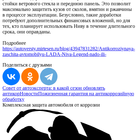
стойки ветрового стекла и переднюю панель. Это позволит
максимально защитить кузов от сколов, вмятин и ржавчины
в процессе эксплуатации. Безусловно, такие доработки
потребуют дополнительных финансовых вложений, но для
тех, кто планирует использовать Ниву в течение длительного
срока, они оправданы.
Подробнее
https://autoversty.mirtesen.ru/blog/43947831282/Antikorroziynaya-
zaschita-avtomobilyu-LADA-Niva-Legend-nado-ili-
Поделиться с друзьями
Совет от автоэксперта: в какой сезон обновлять
антикор
Новости
Пожизненная гарантия на антикоррозийную
обработку
Комплексная защита автомобиля от коррозии