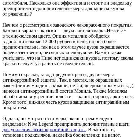
автомобиля. Насколько она эффективна и стоит ли владельцу
предпринимать дополнительные меры для защиты кузова
от ржавчины?
Начнем с рассмотрения заводского лакокрасочного покрытия.
Базовый вариант окраски — двухслойная эмаль «Несси-2»
в темно-зеленом цвете. Опция металлик обойдется
в дополнительные 12 000 рублей к цене, но она более
предпочтительна, так как в этом случае кузов окрашивается
более качественно, без явных «недодувов». Важно также
учитывать, что на Ниве нет оцинковки кузова, поэтому сколы
краски следует устранять незамедлительно.
Помимо окраски, завод предусмотрел и другие меры
антикоррозийной защиты. Так, в местах, не окрашенных
лаком (линия молдинга крыши, петли, дверные проемы и т.д.),
нанесен антикоррозийный состав Мовиль. Также Мовилем
обработаны внутренние полости — капот, пороги, арки колес.
Кроме того, нижняя часть кузова защищена антигравийным
покрытием.
Однако, несмотря на эти меры, эксперт рекомендует
владельцам Niva Legend предпринять дополнительные шаги
для усиления антикоррозийной защиты
. В частности,
установка подкрылков, наклейка бронепленки на капот,